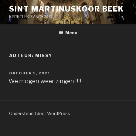
Naar
SINT MARTINUSKOOR BEEK
de
KERKELIJK ZANGKOOR
inhoud
springen
Menu
AUTEUR:
MISSY
GEPLAATST
OKTOBER 5, 2021
OP
We mogen weer zingen !!!!
Ondersteund door WordPress