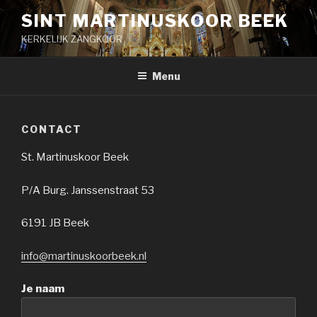
Naar
SINT MARTINUSKOOR BEEK
de
KERKELIJK ZANGKOOR
inhoud
springen
Menu
CONTACT
St. Martinuskoor Beek
P/A Burg. Janssenstraat 53
6191 JB Beek
info@martinuskoorbeek.nl
Je naam