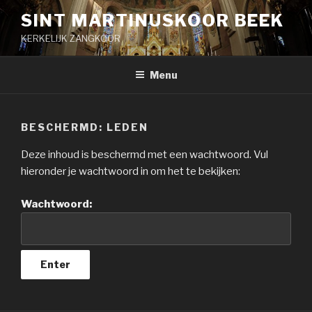
Naar
SINT MARTINUSKOOR BEEK
de
KERKELIJK ZANGKOOR
inhoud
springen
Menu
BESCHERMD: LEDEN
Deze inhoud is beschermd met een wachtwoord. Vul
hieronder je wachtwoord in om het te bekijken:
Wachtwoord: