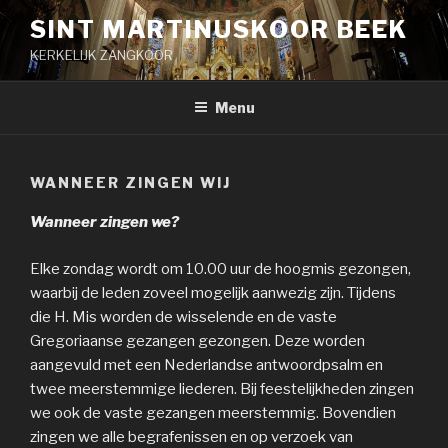
Naar
SINT MARTINUSKOOR BEEK
de
KERKELIJK ZANGKOOR
inhoud
springen
Menu
WANNEER ZINGEN WIJ
Wanneer zingen we?
Elke zondag wordt om 10.00 uur de hoogmis gezongen,
waarbij de leden zoveel mogelijk aanwezig zijn. Tijdens
die H. Mis worden de wisselende en de vaste
Gregoriaanse gezangen gezongen. Deze worden
aangevuld met een Nederlandse antwoordpsalm en
twee meerstemmige liederen. Bij feestelijkheden zingen
we ook de vaste gezangen meerstemmig. Bovendien
zingen we alle begrafenissen en op verzoek van