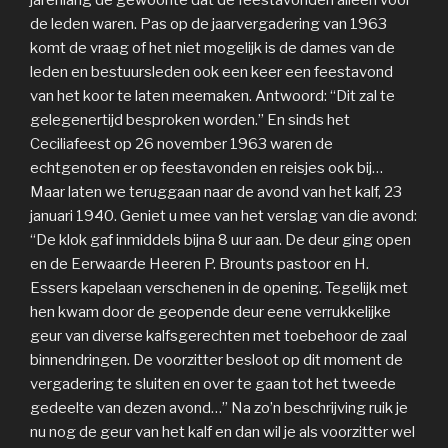
jarenlang de gewoonte dat de feestavonden alleen voor
de leden waren. Pas op de jaarvergadering van 1963
komt de vraag of het niet mogelijk is de dames van de
leden en bestuursleden ook een keer een feestavond
van het koor te laten meemaken. Antwoord: “Dit zal te
gelegenertijd besproken worden.” En sinds het
Ceciliafeest op 26 november 1963 waren de
echtgenoten er op feestavonden en reisjes ook bij…
Maar laten we teruggaan naar de avond van het kalf, 23
januari 1940. Geniet u mee van het verslag van die avond:
“De klok gaf inmiddels bijna 8 uur aan. De deur ging open
en de Eerwaarde Heeren P. Brounts pastoor en H.
Essers kapelaan verschenen in de opening. Tegelijk met
hen kwam door de geopende deur eene verrukkelijke
geur van diverse kalfsgerechten met toebehoor de zaal
binnendringen. De voorzitter besloot op dit moment de
vergadering te sluiten en over te gaan tot het tweede
gedeelte van dezen avond…” Na zo’n beschrijving ruik je
nu nog de geur van het kalf en dan wil je als voorzitter wel