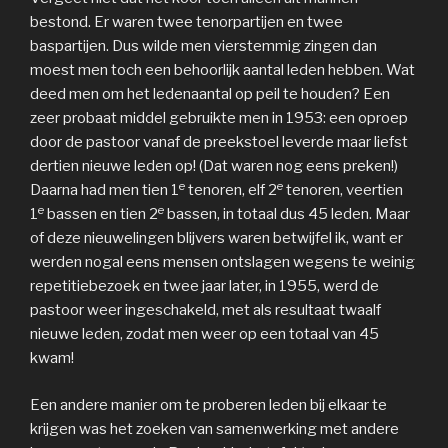
bestond. Er waren twee tenorpartijen en twee
baspartijen. Dus wilde men vierstemmig zingen dan
moest men toch een behoorlijk aantal leden hebben. Wat
deed men om het ledenaantal op peil te houden? Een
zeer probaat middel gebruikte men in 1953: een oproep
door de pastoor vanaf de preekstoel leverde maar liefst
dertien nieuwe leden op! (Dat waren nog eens preken!)
e
e
Daarna had men tien 1
tenoren, elf 2
tenoren, veertien
e
e
1
bassen en tien 2
bassen, in totaal dus 45 leden. Maar
of deze nieuwelingen blijvers waren betwijfel ik, want er
werden nogal eens mensen ontslagen wegens te weinig
repetitiebezoek en twee jaar later, in 1955, werd de
pastoor weer ingeschakeld, met als resultaat twaalf
nieuwe leden, zodat men weer op een totaal van 45
kwam!
Een andere manier om te proberen leden bij elkaar te
krijgen was het zoeken van samenwerking met andere