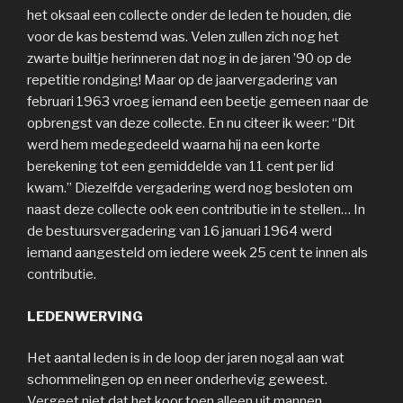
het oksaal een collecte onder de leden te houden, die
voor de kas bestemd was. Velen zullen zich nog het
zwarte builtje herinneren dat nog in de jaren ’90 op de
repetitie rondging! Maar op de jaarvergadering van
februari 1963 vroeg iemand een beetje gemeen naar de
opbrengst van deze collecte. En nu citeer ik weer: “Dit
werd hem medegedeeld waarna hij na een korte
berekening tot een gemiddelde van 11 cent per lid
kwam.” Diezelfde vergadering werd nog besloten om
naast deze collecte ook een contributie in te stellen… In
de bestuursvergadering van 16 januari 1964 werd
iemand aangesteld om iedere week 25 cent te innen als
contributie.
LEDENWERVING
Het aantal leden is in de loop der jaren nogal aan wat
schommelingen op en neer onderhevig geweest.
Vergeet niet dat het koor toen alleen uit mannen