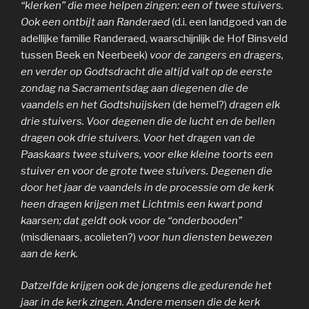
“klerken” die mee helpen zingen: een of twee stuivers.
Ook een ontbijt aan Randeraed
(d.i. een landgoed van de
adellijke familie Randeraed, waarschijnlijk de Hof Binsveld
tussen Beek en Neerbeek)
voor de zangers en dragers,
en verder op Godtsdracht die altijd valt op de eerste
zondag na Sacramentsdag aan diegenen die de
vaandels en het Godtshuijsken
(de hemel?)
dragen elk
drie stuivers. Voor degenen die de lucht en de bellen
dragen ook drie stuivers. Voor het dragen van de
Paaskaars twee stuivers, voor elke kleine toorts een
stuiver en voor de grote twee stuivers. Degenen die
door het jaar de vaandels in de processie om de kerk
heen dragen krijgen met Lichtmis een kwart pond
kaarsen; dat geldt ook voor de “onderbooden”
(misdienaars, acolieten?)
voor hun diensten bewezen
aan de kerk.
Datzelfde krijgen ook de jongens die gedurende het
jaar in de kerk zingen. Andere mensen die de kerk