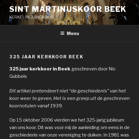
Naar
SINT MARTINUSKOOR BEEK
de
KERKELIJK ZANGKOOR
inhoud
springen
Menu
325 JAAR KERKKOOR BEEK
325 jaar kerkkoor in Beek
geschreven door Nic
Gubbels
Dit artikel pretendeert niet “de geschiedenis” van het
koor weer te geven. Het is een greep uit de geschreven
koornotulen vanaf 1939.
Op 15 oktober 2006 vierden we het 325-jarig jubileum
van ons koor. Dit was voor mij de aanleiding om eens in de
geschiedenis van onze vereniging te duiken. In 1981 was