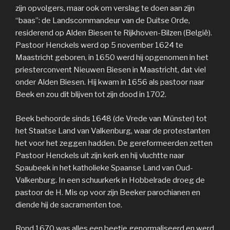
zijn opvolgers, maar ook om verslag te doen aan zijn
“baas”: de Landscommandeur van de Duitse Orde,
residerend op Alden Biesen te Rijkhoven-Bilzen (België).
Pastoor Henckels werd op 5 november 1624 te
Maastricht geboren, in 1650 werd hij opgenomen in het
priesterconvent Nieuwen Biesen in Maastricht, dat viel
onder Alden Biesen. Hij kwam in 1656 als pastoor naar
Beek en zou dit blijven tot zijn dood in 1702.
Beek behoorde sinds 1648 (de Vrede van Münster) tot
het Staatse Land van Valkenburg, waar de protestanten
het voor het zeggen hadden. De gereformeerden zetten
Pastoor Henckels uit zijn kerk en hij vluchtte naar
Spaubeek in het katholieke Spaanse Land van Oud-
Valkenburg. In een schuurkerk in Hobbelrade droeg de
pastoor de H. Mis op voor zijn Beeker parochianen en
diende hij de sacramenten toe.
Rond 1670 was alles een beetje genormaliseerd en werd