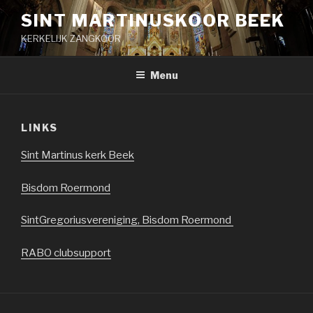
Naar
SINT MARTINUSKOOR BEEK
de
KERKELIJK ZANGKOOR
inhoud
springen
Menu
LINKS
Sint Martinus kerk Beek
Bisdom Roermond
SintGregoriusvereniging, Bisdom Roermond
RABO clubsupport